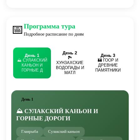
Программа тура
📅
Подробное расписание по дням
День 2
День 1
День 3
🏞️
⛰️ СУЛАКСКИЙ
🏰 ГООР И
ХУНЗАХСКИЕ
КАНЬОН И
ДРЕВНИЕ
ВОДОПАДЫ И
ГОРНЫЕ Д
ПАМЯТНИКИ
МАТЛ
День 1
⛰️ СУЛАКСКИЙ КАНЬОН И
ГОРНЫЕ ДОРОГИ
Главрыба
Сулакский каньон