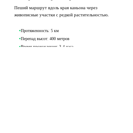
Пеший маршрут вдоль края каньона через
живописные участки с редкой растительностью.
•
Протяженность: 5 км
•
Перепад высот: 400 метров
•
Время прохождения: 3-4 часа
Совет:
Носите удобную трекинговую обувь и
возьмите воду
Инфраструктура