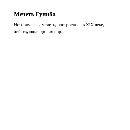
Мечеть Гуниба
Историческая мечеть, построенная в XIX веке,
действующая до сих пор.
•
Построена в 1860-х годах
•
Каменная кладка
•
Аутентичный минарет
Совет:
Посещение вне времени молитв
Культура