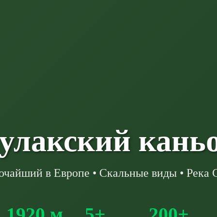
улакский кань
очайший в Европе • Скальные виды • Река 
1920 м
5+
200+