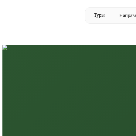
Туры
Направ