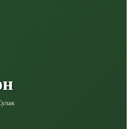
он
Сулак