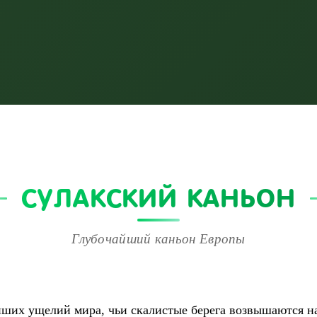
СУЛАКСКИЙ КАНЬОН
Глубочайший каньон Европы
йших ущелий мира, чьи скалистые берега возвышаются на