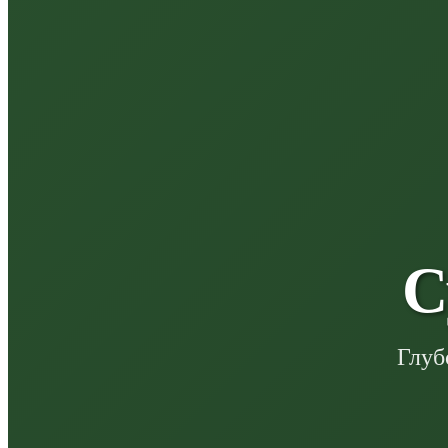
С
Глуб