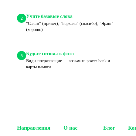
Учите базовые слова
2
"Салам" (привет), "Баркала" (спасибо), "Яраш"
(хорошо)
Будьте готовы к фото
5
Виды потрясающие — возьмите power bank и
карты памяти
Направления
О нас
Блог
Ко