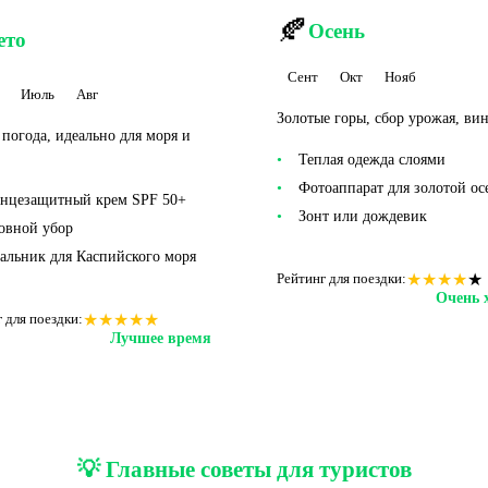
🍂
Осень
ето
Сент
Окт
Нояб
Июль
Авг
Золотые горы, сбор урожая, ви
 погода, идеально для моря и
Теплая одежда слоями
Фотоаппарат для золотой ос
нцезащитный крем SPF 50+
Зонт или дождевик
овной убор
альник для Каспийского моря
★
★
★
★
★
Рейтинг для поездки:
Очень 
★
★
★
★
★
 для поездки:
Лучшее время
💡 Главные советы для туристов