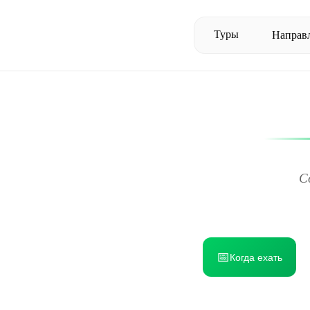
Туры
Направ
С
📅
Когда ехать