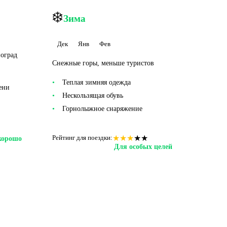
❄️
Зима
Дек
Янв
Фев
ноград
Снежные горы, меньше туристов
Теплая зимняя одежда
ени
Нескользящая обувь
Горнолыжное снаряжение
★
★
★
★
★
Рейтинг для поездки:
хорошо
Для особых целей