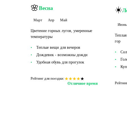
🌸
☀️
Весна
Л
Март
Апр
Май
Июнь
Цветение горных лугов, умеренные
Теплая
температуры
гор
Теплые вещи для вечеров
Сол
Дождевик - возможны дожди
Гол
Удобная обувь для прогулок
Куп
★
★
★
★
★
Рейтинг для поездки:
Рейтинг
Отличное время