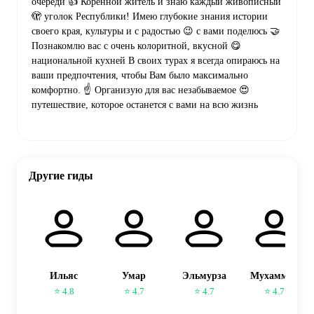
очереди 👍 Коренной житель и знаю каждый живописный
🫣 уголок Республики! Имею глубокие знания истории
своего края, культуры и с радостью 😉 с вами поделюсь 🤝
Познакомлю вас с очень колоритной, вкусной 😋
национальной кухней В своих турах я всегда опираюсь на
ваши предпочтения, чтобы Вам было максимально
комфортно. ☝ Организую для вас незабываемое 😍
путешествие, которое останется с вами на всю жизнь
Другие гиды
Ильяс
Умар
Эльмурза
Мухаммад
⭐ 4.8
⭐ 4.7
⭐ 4.7
⭐ 4.7