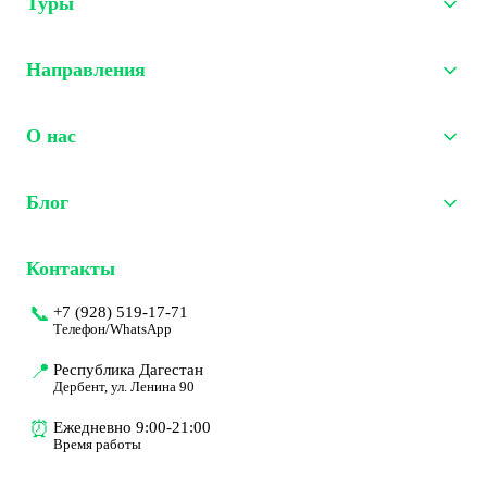
Туры
Тур на 3 дня
Направления
Тур на 4 дня
Тур на 5 дня
Дербент
О нас
Тур на 6 дня
Сулакский каньон
Гуниб
О Дагестане
Блог
Бархан Сарыкум
Наша команда
Махачкала
Почему мы
Статьи
Контакты
Галерея
Гайды
📞
+7 (928) 519-17-71
Телефон/WhatsApp
📍
Республика Дагестан
Дербент, ул. Ленина 90
⏰
Ежедневно 9:00-21:00
Время работы