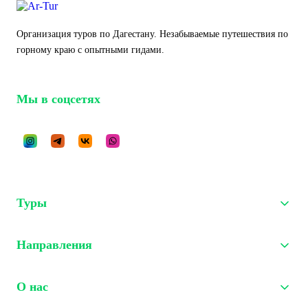
Организация туров по Дагестану. Незабываемые путешествия по
горному краю с опытными гидами.
Мы в соцсетях
Туры
Тур на 3 дня
Направления
Тур на 4 дня
Тур на 5 дня
Дербент
О нас
Тур на 6 дня
Сулакский каньон